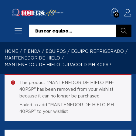
0
Buscar
HOME
/
TIENDA
/
EQUIPOS
/
EQUIPO REFRIGERADO
/
MANTENEDOR DE HIELO
/
MANTENEDOR DE HIELO DURACOLD MH-40PSP
The product "MANTENEDOR DE HIELO MH-
40PSP" has been removed from your wishlist
because it can no longer be purchased.
Failed to add “MANTENEDOR DE HIELO MH-
40PSP” to your wishlist