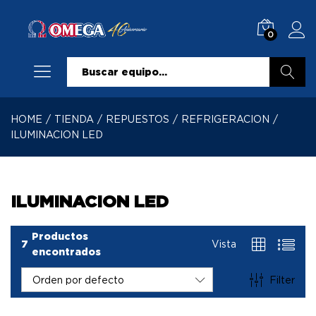
0
Buscar
HOME
/
TIENDA
/
REPUESTOS
/
REFRIGERACION
/
ILUMINACION LED
ILUMINACION LED
Productos
7
Vista
encontrados
Filter
Orden por defecto