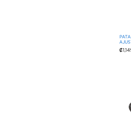
PATA
AJUS
₡
₡
1,1
1,1