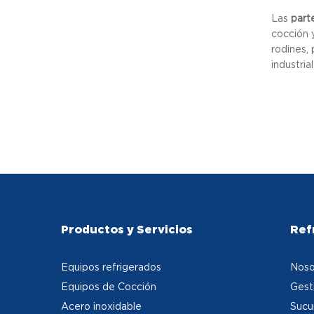
Las
part
cocción y
rodines, 
industria
Productos y Servicios
Ref
Equipos refrigerados
Noso
Equipos de Cocción
Gest
Acero inoxidable
Sucu