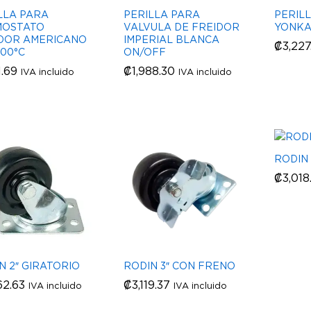
LLA PARA
PERILLA PARA
PERIL
MOSTATO
VALVULA DE FREIDOR
YONKA
DOR AMERICANO
IMPERIAL BLANCA
₡
₡
3,227
3,227
200°C
ON/OFF
1.69
1.69
₡
₡
1,988.30
1,988.30
IVA incluido
IVA incluido
RODIN 
₡
₡
3,018
3,018
N 2″ GIRATORIO
RODIN 3″ CON FRENO
62.63
62.63
₡
₡
3,119.37
3,119.37
IVA incluido
IVA incluido