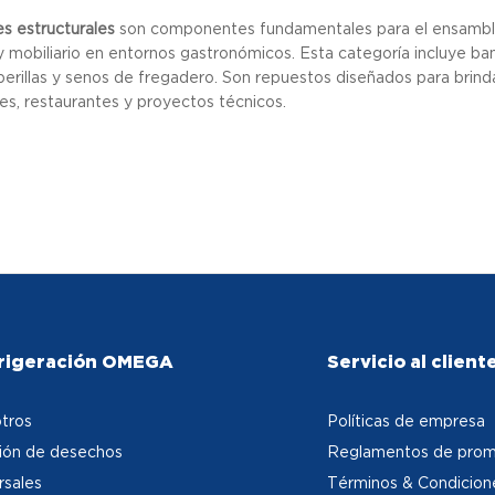
es estructurales
son componentes fundamentales para el ensamblaj
 mobiliario en entornos gastronómicos. Esta categoría incluye band
perillas y senos de fregadero. Son repuestos diseñados para brinda
les, restaurantes y proyectos técnicos.
rigeración OMEGA
Servicio al client
tros
Políticas de empresa
ión de desechos
Reglamentos de prom
rsales
Términos & Condicion