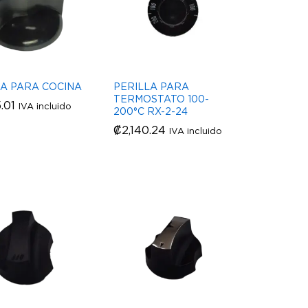
LA PARA COCINA
PERILLA PARA
TERMOSTATO 100-
.01
.01
IVA incluido
200°C RX-2-24
₡
₡
2,140.24
2,140.24
IVA incluido