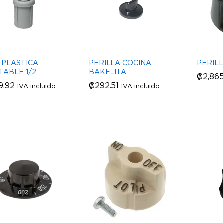
 PLASTICA
PERILLA COCINA
PERIL
TABLE 1/2
BAKELITA
₡
₡
2,865
2,865
49.92
49.92
₡
₡
292.51
292.51
IVA incluido
IVA incluido