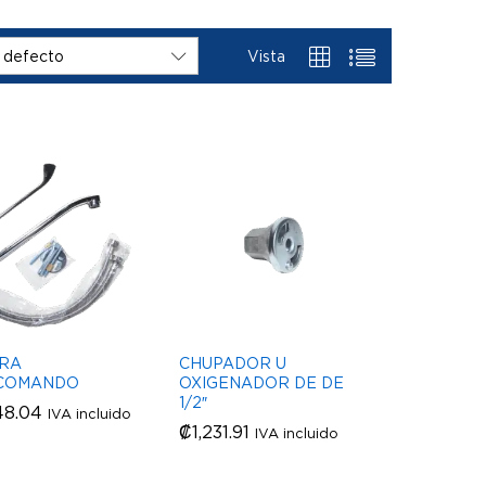
Vista
 defecto
RA
CHUPADOR U
COMANDO
OXIGENADOR DE DE
1/2″
48.04
48.04
IVA incluido
₡
₡
1,231.91
1,231.91
IVA incluido