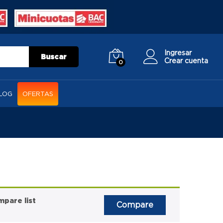
Ingresar
Buscar
Crear cuenta
0
LOG
OFERTAS
pare list
Compare