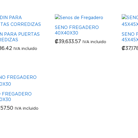
SENO FREGADERO
40X40X30
N PARA PUERTAS
SENO 
EDIZAS
45X45
₡
₡
39,633.57
39,633.57
IVA incluido
86.42
86.42
₡
₡
37,17
37,17
IVA incluido
O FREGADERO
0X30
857.50
857.50
IVA incluido