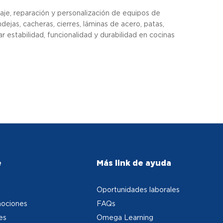
e, reparación y personalización de equipos de
ejas, cacheras, cierres, láminas de acero, patas,
r estabilidad, funcionalidad y durabilidad en cocinas
e
Más link de ayuda
Oportunidades laborales
ociones
FAQs
es
Omega Learning