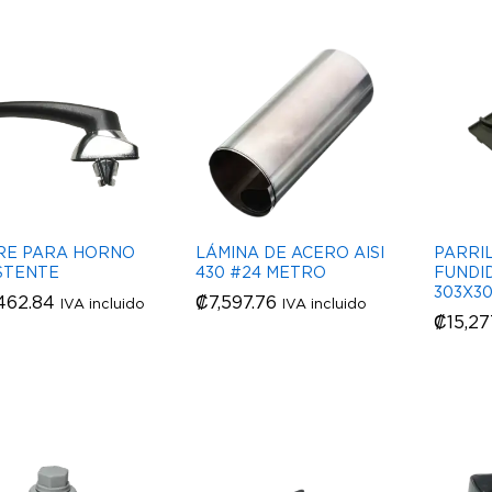
RE PARA HORNO
LÁMINA DE ACERO AISI
PARRI
STENTE
430 #24 METRO
FUNDI
303X3
462.84
462.84
₡
₡
7,597.76
7,597.76
IVA incluido
IVA incluido
₡
₡
15,27
15,27