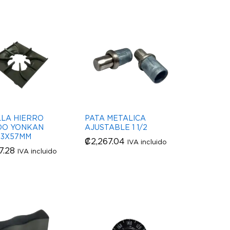
LLA HIERRO
PATA METALICA
DO YONKAN
AJUSTABLE 1 1/2
03X57MM
₡
₡
2,267.04
2,267.04
IVA incluido
7.28
7.28
IVA incluido