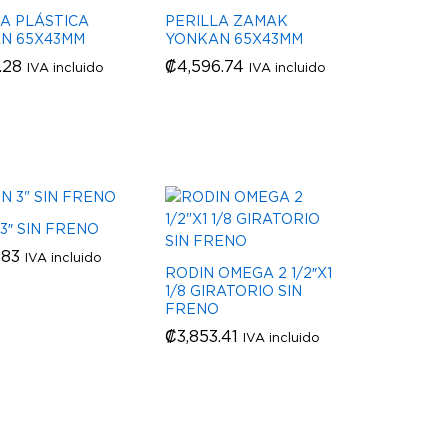
LA PLÁSTICA
PERILLA ZAMAK
N 65X43MM
YONKAN 65X43MM
.28
.28
₡
₡
4,596.74
4,596.74
IVA incluido
IVA incluido
3″ SIN FRENO
.83
.83
IVA incluido
RODIN OMEGA 2 1/2″X1
1/8 GIRATORIO SIN
FRENO
₡
₡
3,853.41
3,853.41
IVA incluido