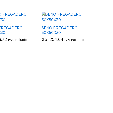
FREGADERO
SENO FREGADERO
X30
50X50X30
8.72
8.72
₡
₡
51,254.64
51,254.64
IVA incluido
IVA incluido