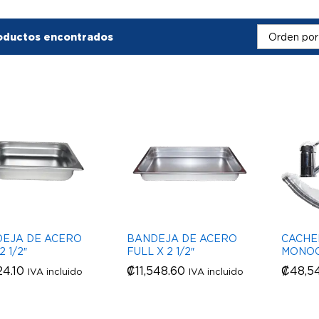
oductos encontrados
Orden por
EJA DE ACERO
BANDEJA DE ACERO
CACHE
2 1/2″
FULL X 2 1/2″
MONO
24.10
24.10
₡
₡
11,548.60
11,548.60
₡
₡
48,5
48,5
IVA incluido
IVA incluido