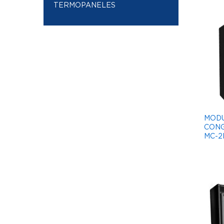
TERMOPANELES
MOD
CONG
MC-2