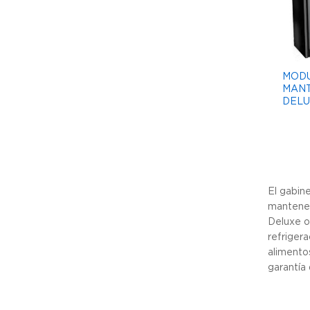
MOD
MANT
DELU
El gabin
mantener
Deluxe o
refriger
alimento
garantía