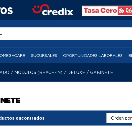
OMEGACARE
SUCURSALES
OPORTUNIDADES LABORALES
B
RADO
/
MÓDULOS (REACH-IN)
/
DELUXE
/
GABINETE
INETE
ductos encontrados
Orden por