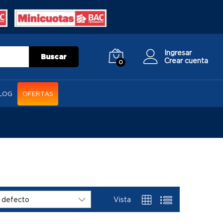
Ingresar
Buscar
Crear cuenta
0
LOG
OFERTAS
Vista
 defecto